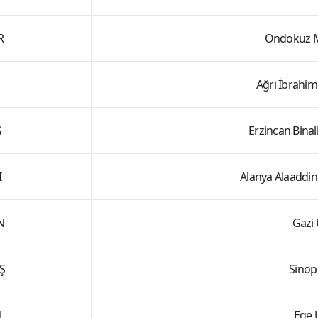
R
Ondokuz Ma
Ağrı İbrahim
Ğ
Erzincan Binali
I
Alanya Alaaddin
N
Gazi 
Ş
Sinop
N
Ege 