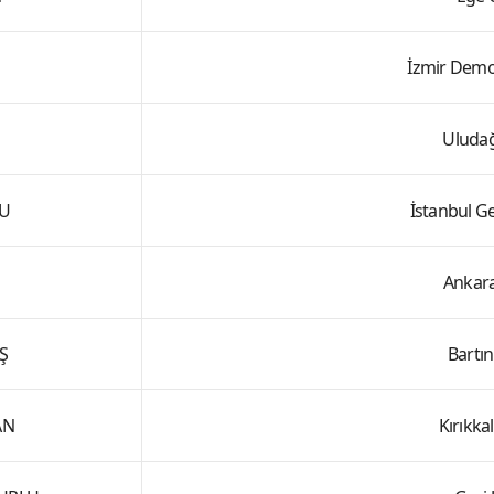
İzmir Demo
Uludağ
LU
İstanbul Ge
Ankara
Ş
Bartın
AN
Kırıkka