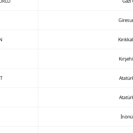
ĞURLU
Gazi 
Giresu
N
Kırıkka
Kırşehi
UT
Atatür
Atatür
İnönü