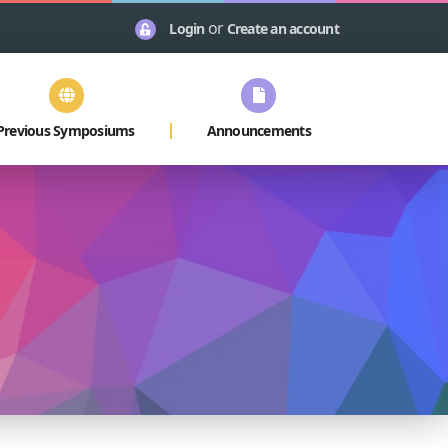
or
Login
Create an account
Previous Symposiums
Announcements