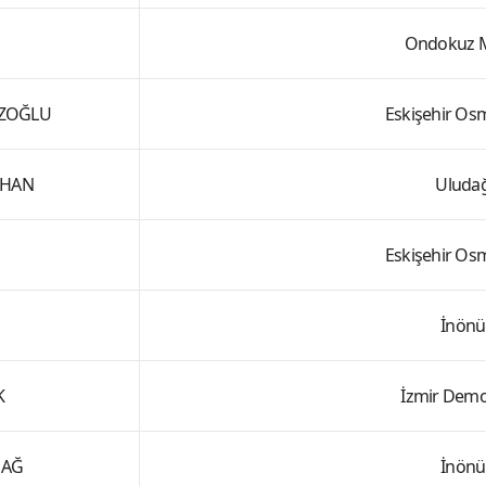
Ondokuz Ma
AZOĞLU
Eskişehir Os
THAN
Uludağ
Eskişehir Os
İnönü
K
İzmir Demo
DAĞ
İnönü