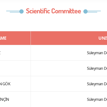
Scientific Committee
AME
UNI
Z
Süleyman De
Süleyman De
AN GÖK
Süleyman De
İNÇİN
Süleyman De