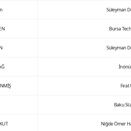
n
Süleyman De
EN
Bursa Tech
N
Süleyman De
DAĞ
İnönü
ENMİŞ
Fırat
Baku Sta
AKUT
Niğde Ömer Hal