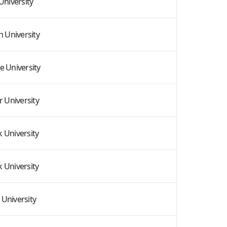
University
n University
le University
r University
k University
k University
 University