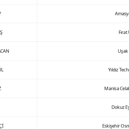
Y
Amasya
Ş
Fırat
ACAN
Uşak 
ÜL
Yıldız Tech
Z
Manisa Celal
Dokuz Ey
Çİ
Eskişehir Os